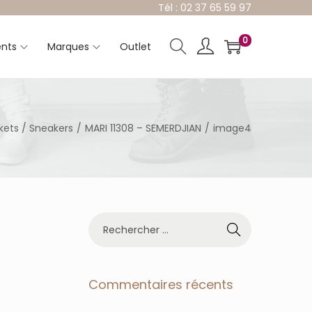
Tél : 02 37 65 59 97
0
nts
Marques
Outlet
kets / Sneakers
/
MARI 11308 – SEMERDJIAN
/
image4
R
e
c
h
e
Commentaires récents
r
c