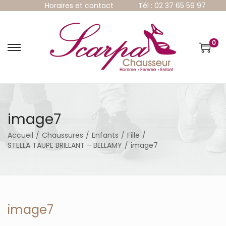
Horaires et contact
Tél : 02 37 65 59 97
0
P
P
a
a
s
s
s
s
e
e
r
r
à
a
image7
l
u
a
c
Accueil
/
Chaussures
/
Enfants
/
Fille
/
n
o
STELLA TAUPE BRILLANT – BELLAMY
/
image7
a
n
v
t
i
e
g
n
a
u
t
image7
i
o