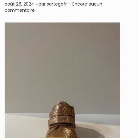
.
.
P
août 26, 2024
par
sortegafr
Encore aucun
n
u
commentaire
b
l
i
é
l
e