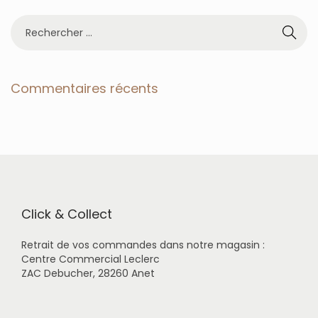
R
e
c
h
e
Commentaires récents
r
c
h
e
r
p
o
u
r
Click & Collect
:
Retrait de vos commandes dans notre magasin :
Centre Commercial Leclerc
ZAC Debucher, 28260 Anet