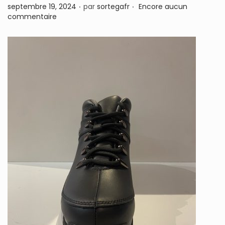
.
.
P
septembre 19, 2024
par
sortegafr
Encore aucun
n
u
commentaire
b
l
i
é
l
e