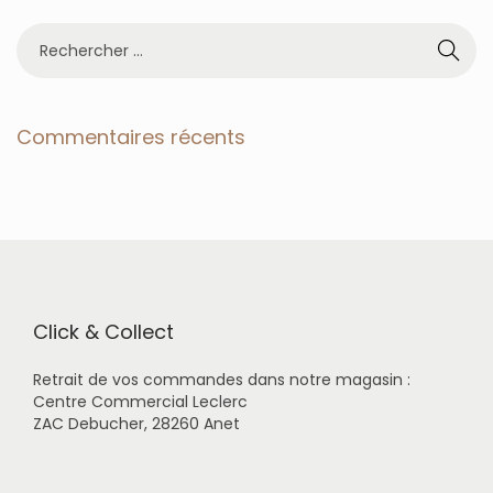
R
e
c
h
e
Commentaires récents
r
c
h
e
r
p
o
u
r
Click & Collect
:
Retrait de vos commandes dans notre magasin :
Centre Commercial Leclerc
ZAC Debucher, 28260 Anet