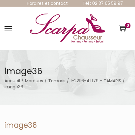
Horaires et contact
Tél : 02 37 65 59 97
0
P
P
a
a
s
s
s
s
e
e
r
r
à
a
image36
l
u
a
c
Accueil
/
Marques
/
Tamaris
/
1-22116-41 179 – TAMARIS
/
n
o
image36
a
n
v
t
i
e
g
n
a
u
t
image36
i
o