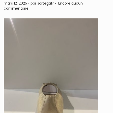
.
.
P
mars 12, 2025
par
sortegafr
Encore aucun
n
u
commentaire
b
l
i
é
l
e