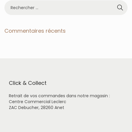
R
e
c
h
e
Commentaires récents
r
c
h
e
r
p
o
u
r
Click & Collect
:
Retrait de vos commandes dans notre magasin :
Centre Commercial Leclerc
ZAC Debucher, 28260 Anet