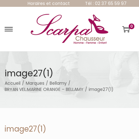
Horaires et contact
Tél : 02 37 65 59 97
0
P
P
a
a
s
s
s
s
e
e
r
r
à
a
image27(1)
l
u
a
c
Accueil
/
Marques
/
Bellamy
/
n
o
BRYAN VEL.MARINE ORANGE – BELLAMY
/
image27(1)
a
n
v
t
i
e
g
n
a
u
t
image27(1)
i
o