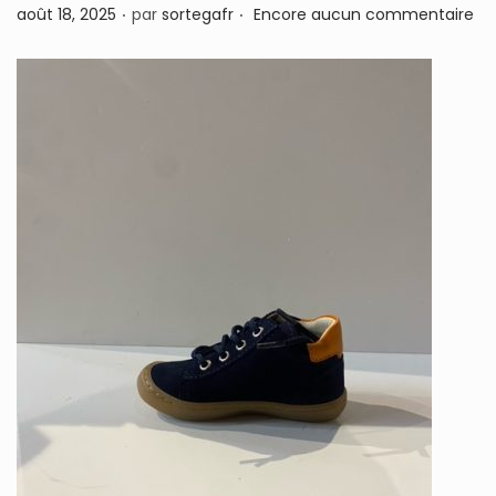
.
.
P
août 18, 2025
par
sortegafr
Encore aucun commentaire
n
u
b
l
i
é
l
e