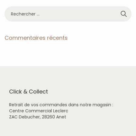
R
e
c
h
e
Commentaires récents
r
c
h
e
r
p
o
u
r
Click & Collect
:
Retrait de vos commandes dans notre magasin :
Centre Commercial Leclerc
ZAC Debucher, 28260 Anet