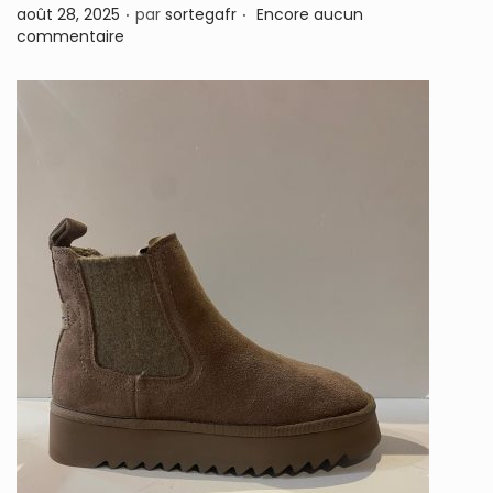
.
.
P
août 28, 2025
par
sortegafr
Encore aucun
n
u
commentaire
b
l
i
é
l
e