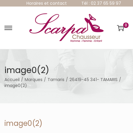
Horaires et contact
Tél : 02 37 65 59 97
0
P
P
a
a
s
s
s
s
e
e
r
r
à
a
image0(2)
l
u
a
c
Accueil
/
Marques
/
Tamaris
/
26419-45 341- TAMARIS
/
n
o
image0(2)
a
n
v
t
i
e
g
n
a
u
t
image0(2)
i
o