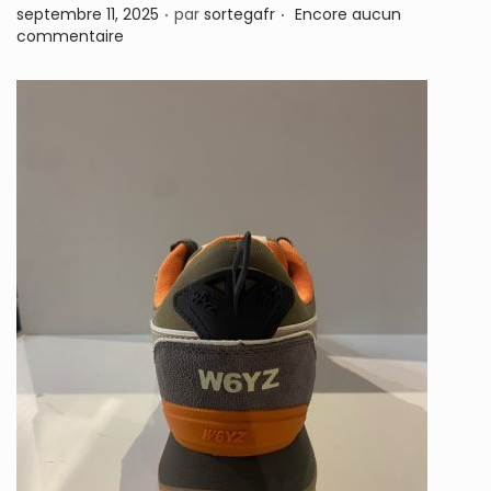
.
.
P
septembre 11, 2025
par
sortegafr
Encore aucun
n
u
commentaire
b
l
i
é
l
e