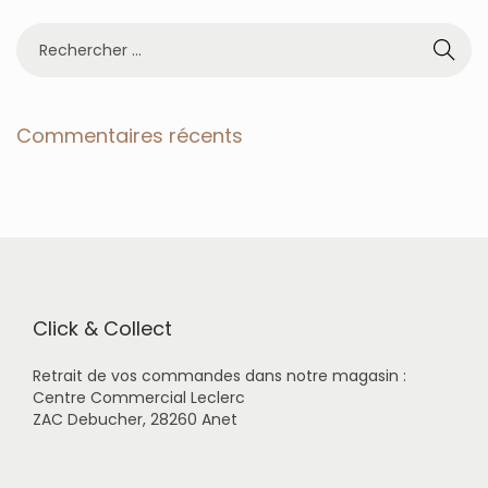
R
e
c
h
e
Commentaires récents
r
c
h
e
r
p
o
u
r
Click & Collect
:
Retrait de vos commandes dans notre magasin :
Centre Commercial Leclerc
ZAC Debucher, 28260 Anet