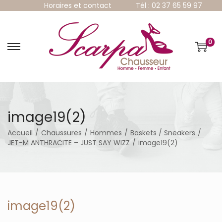
Horaires et contact
Tél : 02 37 65 59 97
0
P
P
a
a
s
s
s
s
e
e
r
r
à
a
image19(2)
l
u
a
c
Accueil
/
Chaussures
/
Hommes
/
Baskets / Sneakers
/
n
o
JET-M ANTHRACITE – JUST SAY WIZZ
/
image19(2)
a
n
v
t
i
e
g
n
a
u
t
image19(2)
i
o