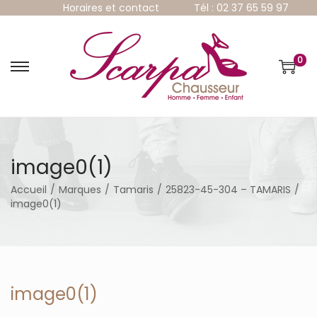
Horaires et contact
Tél : 02 37 65 59 97
0
P
P
a
a
s
s
s
s
e
e
r
r
à
a
image0(1)
l
u
a
c
Accueil
/
Marques
/
Tamaris
/
25823-45-304 – TAMARIS
/
n
o
image0(1)
a
n
v
t
i
e
g
n
a
u
t
image0(1)
i
o