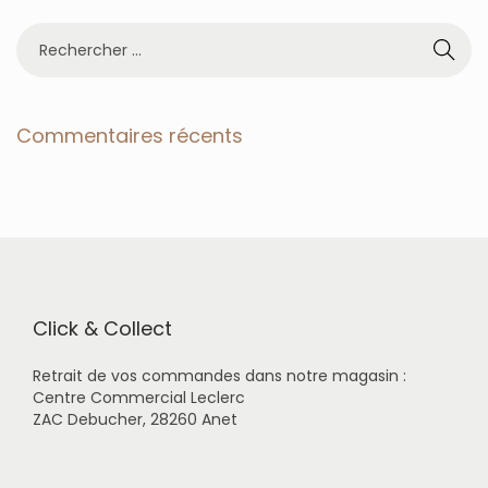
R
e
c
h
e
Commentaires récents
r
c
h
e
r
p
o
u
r
Click & Collect
:
Retrait de vos commandes dans notre magasin :
Centre Commercial Leclerc
ZAC Debucher, 28260 Anet