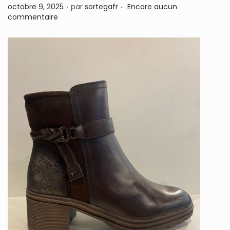
.
.
P
octobre 9, 2025
par
sortegafr
Encore aucun
n
u
commentaire
b
l
i
é
l
e