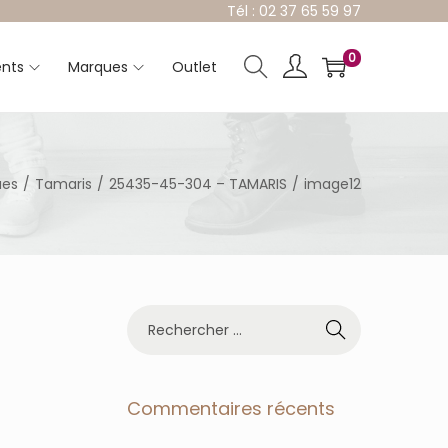
Tél : 02 37 65 59 97
0
nts
Marques
Outlet
ues
/
Tamaris
/
25435-45-304 – TAMARIS
/
image12
R
e
c
h
e
Commentaires récents
r
c