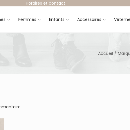
Horaires et contact
es
Femmes
Enfants
Accessoires
Vêteme
Accueil
/
Marq
mmentaire