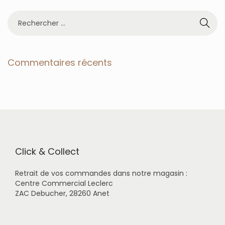
R
e
c
h
e
Commentaires récents
r
c
h
e
r
p
o
u
r
Click & Collect
:
Retrait de vos commandes dans notre magasin :
Centre Commercial Leclerc
ZAC Debucher, 28260 Anet