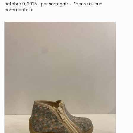
.
.
P
octobre 9, 2025
par
sortegafr
Encore aucun
n
u
commentaire
b
l
i
é
l
e