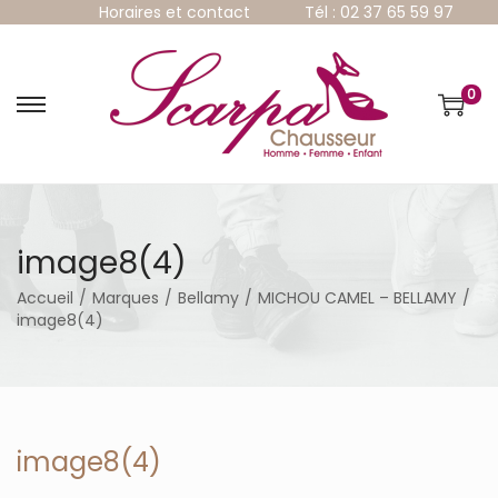
Horaires et contact
Tél : 02 37 65 59 97
0
P
P
a
a
s
s
s
s
e
e
r
r
à
a
image8(4)
l
u
a
c
Accueil
/
Marques
/
Bellamy
/
MICHOU CAMEL – BELLAMY
/
n
o
image8(4)
a
n
v
t
i
e
g
n
a
u
t
image8(4)
i
o