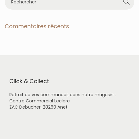
e
c
h
e
Commentaires récents
r
c
h
e
r
p
o
u
r
Click & Collect
:
Retrait de vos commandes dans notre magasin :
Centre Commercial Leclerc
ZAC Debucher, 28260 Anet