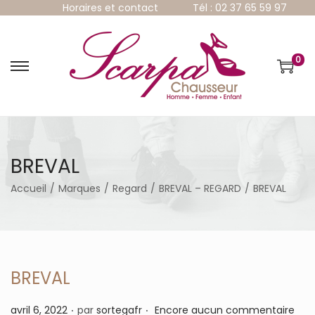
Horaires et contact
Tél : 02 37 65 59 97
0
P
P
a
a
s
s
s
s
e
e
r
r
à
a
BREVAL
l
u
a
c
Accueil
/
Marques
/
Regard
/
BREVAL – REGARD
/
BREVAL
n
o
a
n
v
t
i
e
g
n
a
u
BREVAL
t
i
.
.
P
avril 6, 2022
par
sortegafr
Encore aucun commentaire
o