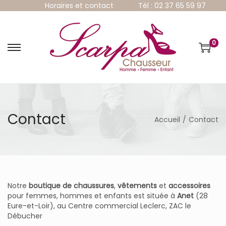
Horaires et contact
Tél : 02 37 65 59 97
0
P
P
a
a
s
s
s
s
e
e
r
r
à
a
Contact
Accueil
/
Contact
l
u
a
c
n
o
a
n
v
t
i
e
g
n
Notre
boutique de chaussures
,
vêtements
et
accessoires
a
u
pour femmes, hommes et enfants est située à
Anet
(28
t
Eure-et-Loir), au Centre commercial Leclerc, ZAC le
i
Débucher
o