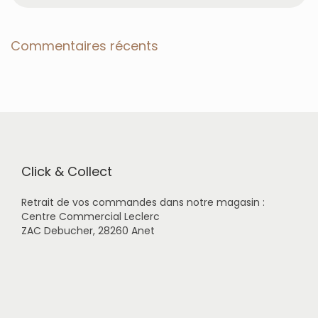
c
h
e
Commentaires récents
r
c
h
e
r
p
o
u
r
Click & Collect
:
Retrait de vos commandes dans notre magasin :
Centre Commercial Leclerc
ZAC Debucher, 28260 Anet