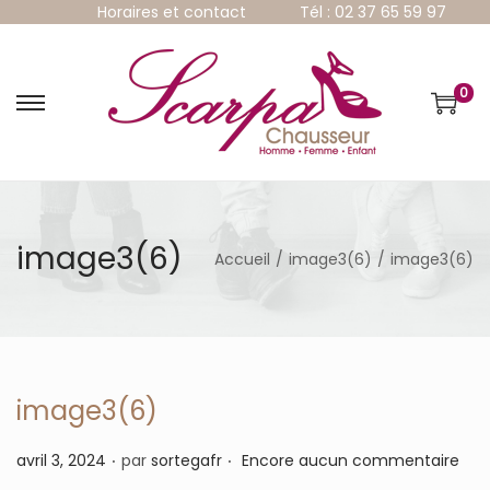
Horaires et contact
Tél : 02 37 65 59 97
0
P
P
a
a
s
s
s
s
e
e
r
r
à
a
image3(6)
Accueil
/
image3(6)
/
image3(6)
l
u
a
c
n
o
a
n
v
t
i
e
g
n
image3(6)
a
u
t
.
.
P
avril 3, 2024
par
sortegafr
Encore aucun commentaire
i
u
o