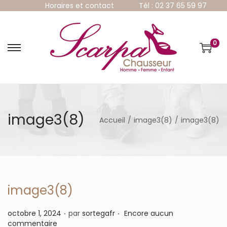
Horaires et contact
Tél : 02 37 65 59 97
0
P
P
a
a
s
s
s
s
e
e
r
r
à
a
image3(8)
Accueil
/
image3(8)
/
image3(8)
l
u
a
c
n
o
a
n
v
t
i
e
g
n
image3(8)
a
u
t
.
.
P
octobre 1, 2024
par
sortegafr
Encore aucun
i
u
commentaire
o