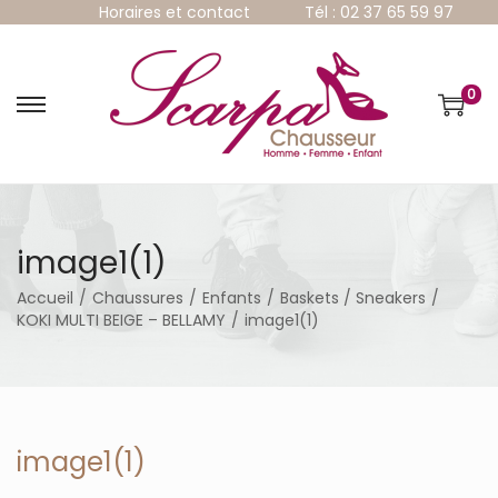
Horaires et contact
Tél : 02 37 65 59 97
0
P
P
a
a
s
s
s
s
e
e
r
r
à
a
image1(1)
l
u
a
c
Accueil
/
Chaussures
/
Enfants
/
Baskets / Sneakers
/
n
o
KOKI MULTI BEIGE – BELLAMY
/
image1(1)
a
n
v
t
i
e
g
n
a
u
t
image1(1)
i
o