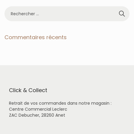
R
e
c
h
e
Commentaires récents
r
c
h
e
r
p
o
u
r
Click & Collect
:
Retrait de vos commandes dans notre magasin :
Centre Commercial Leclerc
ZAC Debucher, 28260 Anet