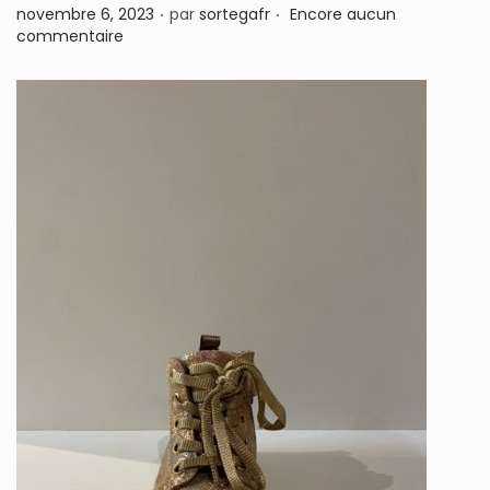
.
.
P
novembre 6, 2023
par
sortegafr
Encore aucun
n
u
commentaire
b
l
i
é
l
e