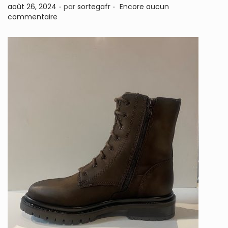
.
.
P
août 26, 2024
par
sortegafr
Encore aucun
n
u
commentaire
b
l
i
é
l
e