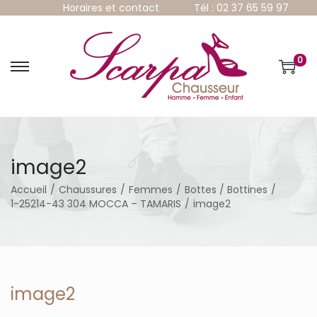
Horaires et contact
Tél : 02 37 65 59 97
0
P
P
a
a
s
s
s
s
e
e
r
r
à
a
image2
l
u
a
c
Accueil
/
Chaussures
/
Femmes
/
Bottes / Bottines
/
n
o
1-25214-43 304 MOCCA – TAMARIS
/
image2
a
n
v
t
i
e
g
n
a
u
t
image2
i
o