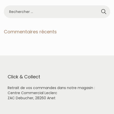
R
e
c
h
e
Commentaires récents
r
c
h
e
r
p
o
u
r
Click & Collect
:
Retrait de vos commandes dans notre magasin :
Centre Commercial Leclerc
ZAC Debucher, 28260 Anet