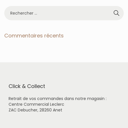
R
e
c
h
e
Commentaires récents
r
c
h
e
r
p
o
u
r
Click & Collect
:
Retrait de vos commandes dans notre magasin :
Centre Commercial Leclerc
ZAC Debucher, 28260 Anet