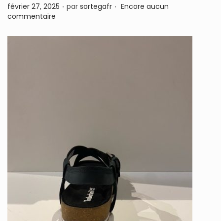
.
.
P
février 27, 2025
par
sortegafr
Encore aucun
n
u
commentaire
b
l
i
é
l
e