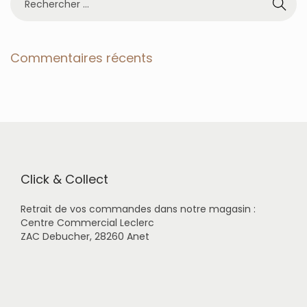
e
c
h
e
Commentaires récents
r
c
h
e
r
p
o
u
r
Click & Collect
:
Retrait de vos commandes dans notre magasin :
Centre Commercial Leclerc
ZAC Debucher, 28260 Anet