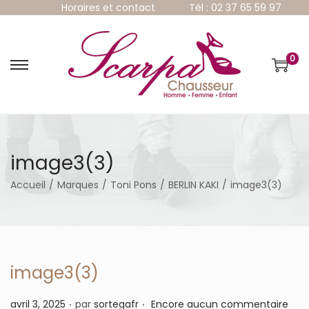
Horaires et contact
Tél : 02 37 65 59 97
0
P
P
a
a
s
s
s
s
e
e
r
r
à
a
image3(3)
l
u
a
c
Accueil
/
Marques
/
Toni Pons
/
BERLIN KAKI
/
image3(3)
n
o
a
n
v
t
i
e
g
n
a
u
image3(3)
t
i
.
.
P
avril 3, 2025
par
sortegafr
Encore aucun commentaire
o