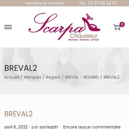
Horaires et contact
Tél : 02 37 65 59 97
0
P
P
a
a
s
s
s
s
e
e
r
r
à
a
BREVAL2
l
u
a
c
Accueil
/
Marques
/
Regard
/
BREVAL – REGARD
/
BREVAL2
n
o
a
n
v
t
i
e
g
n
a
u
BREVAL2
t
i
.
.
P
avril 6, 2022
par
sortegafr
Encore aucun commentaire
o