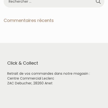
e
c
h
e
Commentaires récents
r
c
h
e
r
p
o
u
r
Click & Collect
:
Retrait de vos commandes dans notre magasin :
Centre Commercial Leclerc
ZAC Debucher, 28260 Anet