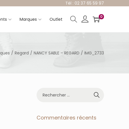
Tél : 02 37 65 59 97
0
nts
Marques
Outlet
ques
/
Regard
/
NANCY SABLE – REGARD
/
IMG_2733
R
e
c
h
e
Commentaires récents
r
c