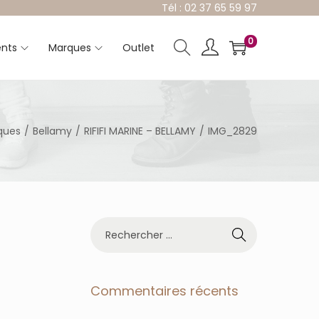
Tél : 02 37 65 59 97
0
nts
Marques
Outlet
ques
/
Bellamy
/
RIFIFI MARINE – BELLAMY
/
IMG_2829
R
e
c
h
e
Commentaires récents
r
c