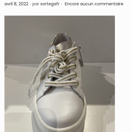
.
.
P
avril 8, 2022
par
sortegafr
Encore aucun commentaire
n
u
b
l
i
é
l
e