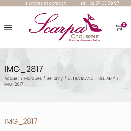
Horaires et contact
Tél : 02 37 65 59 97
0
P
P
a
a
s
s
s
s
e
e
r
r
à
a
IMG_2817
l
u
a
c
Accueil
/
Marques
/
Bellamy
/
ULTRA BLANC – BELLAMY
/
n
o
IMG_2817
a
n
v
t
i
e
g
n
a
u
t
IMG_2817
i
o