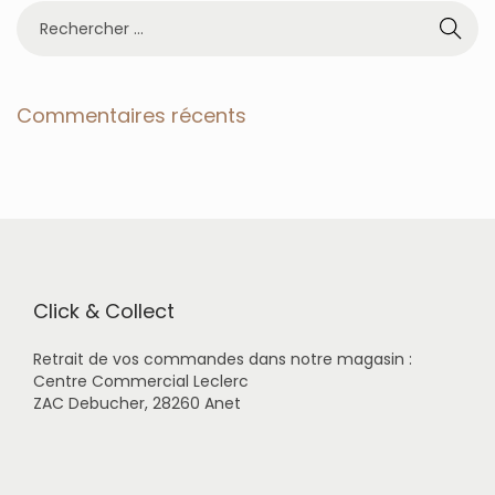
R
e
c
h
e
Commentaires récents
r
c
h
e
r
p
o
u
r
Click & Collect
:
Retrait de vos commandes dans notre magasin :
Centre Commercial Leclerc
ZAC Debucher, 28260 Anet