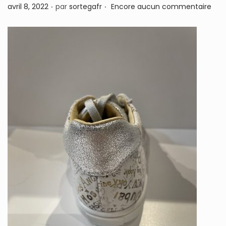
.
.
P
avril 8, 2022
par
sortegafr
Encore aucun commentaire
n
u
b
l
i
é
l
e