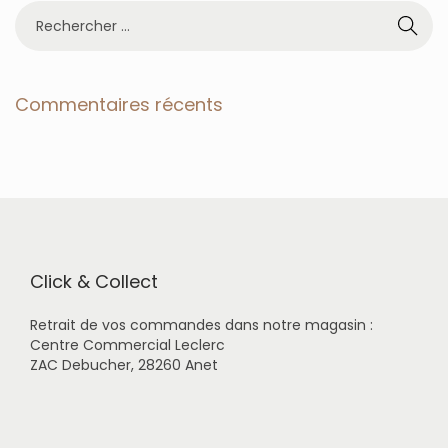
R
e
c
h
e
Commentaires récents
r
c
h
e
r
p
o
u
r
Click & Collect
:
Retrait de vos commandes dans notre magasin :
Centre Commercial Leclerc
ZAC Debucher, 28260 Anet