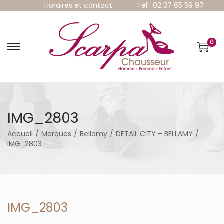
Horaires et contact
Tél : 02 37 65 59 97
0
P
P
a
a
s
s
s
s
e
e
r
r
à
a
IMG_2803
l
u
a
c
Accueil
/
Marques
/
Bellamy
/
DETAIL CITY – BELLAMY
/
n
o
IMG_2803
a
n
v
t
i
e
g
n
a
u
t
IMG_2803
i
o