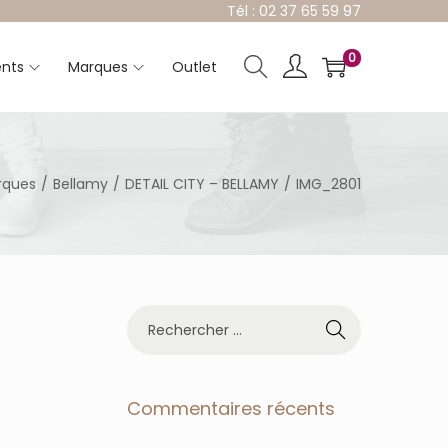
Tél : 02 37 65 59 97
0
nts
Marques
Outlet
rques
/
Bellamy
/
DETAIL CITY – BELLAMY
/
IMG_2801
R
e
c
h
e
Commentaires récents
r
c