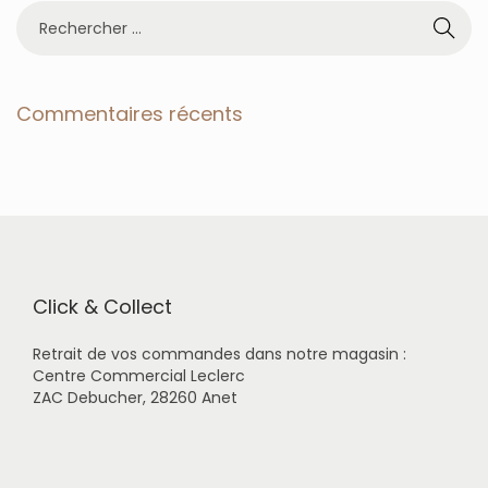
R
e
c
h
e
Commentaires récents
r
c
h
e
r
p
o
u
r
Click & Collect
:
Retrait de vos commandes dans notre magasin :
Centre Commercial Leclerc
ZAC Debucher, 28260 Anet