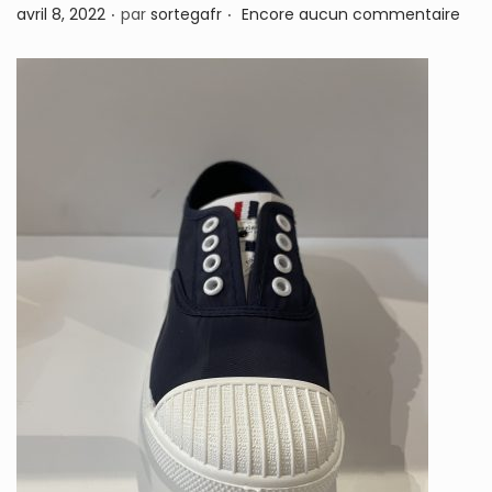
.
.
P
avril 8, 2022
par
sortegafr
Encore aucun commentaire
n
u
b
l
i
é
l
e