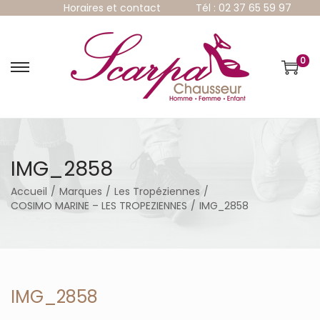
Horaires et contact
Tél : 02 37 65 59 97
0
P
P
a
a
s
s
s
s
e
e
r
r
à
a
IMG_2858
l
u
a
c
Accueil
/
Marques
/
Les Tropéziennes
/
n
o
COSIMO MARINE – LES TROPEZIENNES
/
IMG_2858
a
n
v
t
i
e
g
n
a
u
t
IMG_2858
i
o