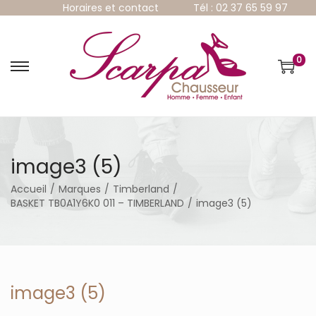
Horaires et contact
Tél : 02 37 65 59 97
0
P
P
a
a
s
s
s
s
e
e
r
r
à
a
image3 (5)
l
u
a
c
Accueil
/
Marques
/
Timberland
/
n
o
BASKET TB0A1Y6K0 011 – TIMBERLAND
/
image3 (5)
a
n
v
t
i
e
g
n
a
u
t
image3 (5)
i
o