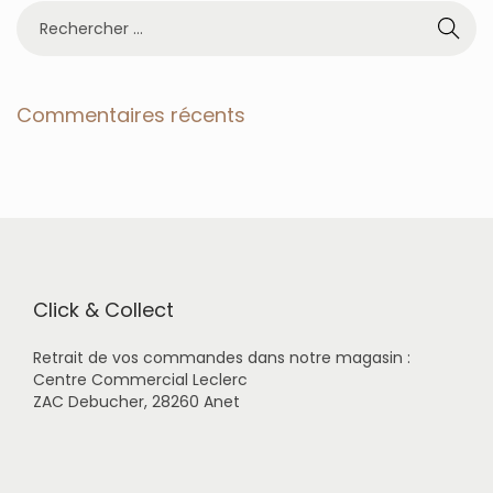
R
e
c
h
e
Commentaires récents
r
c
h
e
r
p
o
u
r
Click & Collect
:
Retrait de vos commandes dans notre magasin :
Centre Commercial Leclerc
ZAC Debucher, 28260 Anet