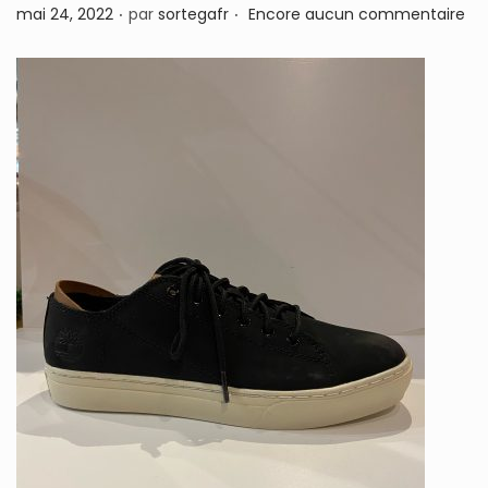
.
.
P
mai 24, 2022
par
sortegafr
Encore aucun commentaire
n
u
b
l
i
é
l
e