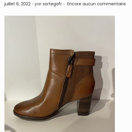
.
.
P
juillet 6, 2022
par
sortegafr
Encore aucun commentaire
n
u
b
l
i
é
l
e