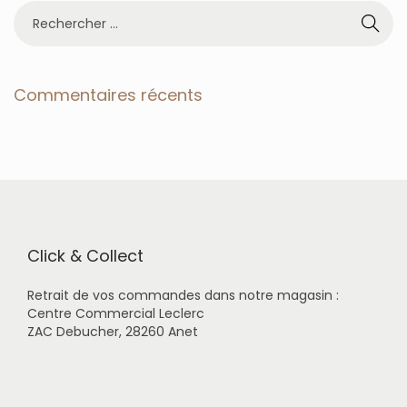
R
e
c
h
e
Commentaires récents
r
c
h
e
r
p
o
u
r
Click & Collect
:
Retrait de vos commandes dans notre magasin :
Centre Commercial Leclerc
ZAC Debucher, 28260 Anet