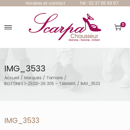
Horaires et contact
Tél : 02 37 65 59 97
0
P
P
a
a
s
s
s
s
e
e
r
r
à
a
IMG_3533
l
u
a
c
Accueil
/
Marques
/
Tamaris
/
n
o
BOTTINES 1-25331-29 305 – TAMARIS
/
IMG_3533
a
n
v
t
i
e
g
n
a
u
t
IMG_3533
i
o