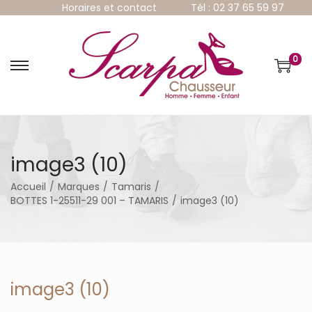
Horaires et contact
Tél : 02 37 65 59 97
0
P
P
a
a
s
s
s
s
e
e
r
r
à
a
image3 (10)
l
u
a
c
Accueil
/
Marques
/
Tamaris
/
n
o
BOTTES 1-25511-29 001 – TAMARIS
/
image3 (10)
a
n
v
t
i
e
g
n
a
u
t
image3 (10)
i
o