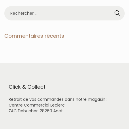
R
e
c
h
e
Commentaires récents
r
c
h
e
r
p
o
u
r
Click & Collect
:
Retrait de vos commandes dans notre magasin :
Centre Commercial Leclerc
ZAC Debucher, 28260 Anet