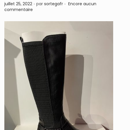
.
.
P
juillet 25, 2022
par
sortegafr
Encore aucun
n
u
commentaire
b
l
i
é
l
e