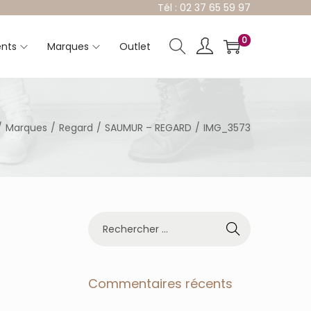
Tél : 02 37 65 59 97
0
nts
Marques
Outlet
/
Marques
/
Regard
/
SAUMUR – REGARD
/
IMG_3573
R
e
c
h
e
Commentaires récents
r
c