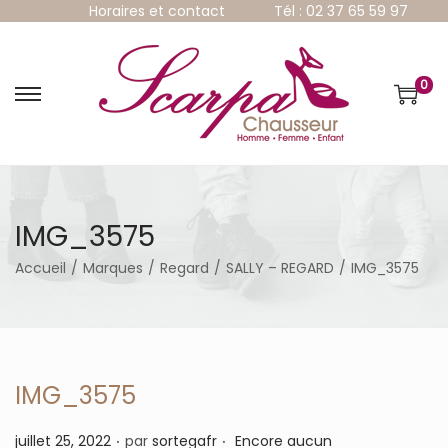
Horaires et contact
Tél : 02 37 65 59 97
0
P
P
a
a
s
s
s
s
e
e
r
r
à
a
IMG_3575
l
u
a
c
Accueil
/
Marques
/
Regard
/
SALLY – REGARD
/
IMG_3575
n
o
a
n
v
t
i
e
g
n
a
u
IMG_3575
t
i
.
.
P
juillet 25, 2022
par
sortegafr
Encore aucun
o