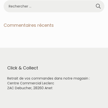
R
e
c
h
e
Commentaires récents
r
c
h
e
r
p
o
u
r
Click & Collect
:
Retrait de vos commandes dans notre magasin :
Centre Commercial Leclerc
ZAC Debucher, 28260 Anet