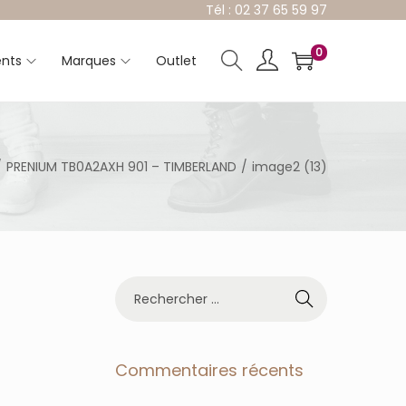
Tél : 02 37 65 59 97
0
nts
Marques
Outlet
/
PRENIUM TB0A2AXH 901 – TIMBERLAND
/
image2 (13)
R
e
c
h
e
Commentaires récents
r
c