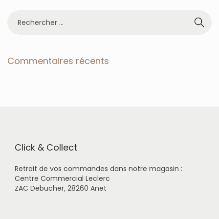
R
e
c
h
e
Commentaires récents
r
c
h
e
r
p
o
u
r
Click & Collect
:
Retrait de vos commandes dans notre magasin :
Centre Commercial Leclerc
ZAC Debucher, 28260 Anet