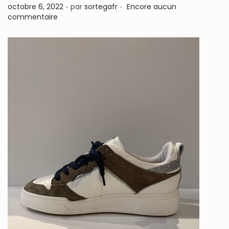
.
.
P
octobre 6, 2022
par
sortegafr
Encore aucun
n
u
commentaire
b
l
i
é
l
e