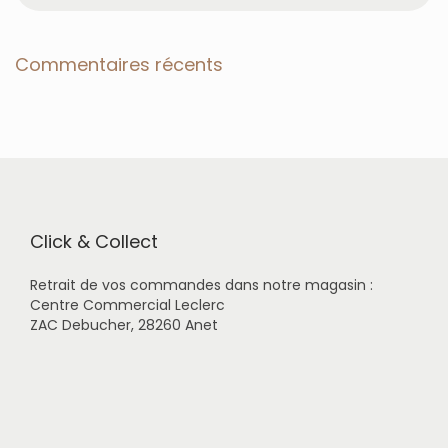
c
h
e
Commentaires récents
r
c
h
e
r
p
o
u
r
Click & Collect
:
Retrait de vos commandes dans notre magasin :
Centre Commercial Leclerc
ZAC Debucher, 28260 Anet