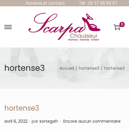
Horaires et contact
Tél : 02 37 65 59 97
0
P
P
a
a
s
s
s
s
e
e
r
r
à
a
hortense3
Accueil
/
hortense3
/
hortense3
l
u
a
c
n
o
a
n
v
t
i
e
g
n
hortense3
a
u
t
.
.
P
avril 6, 2022
par
sortegafr
Encore aucun commentaire
i
u
o