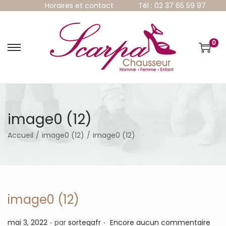
Horaires et contact
Tél : 02 37 65 59 97
0
P
P
a
a
s
s
s
s
e
e
r
r
à
a
image0 (12)
l
u
a
c
Accueil
/
image0 (12)
/
image0 (12)
n
o
a
n
v
t
i
e
g
n
a
u
image0 (12)
t
i
.
.
P
mai 3, 2022
par
sortegafr
Encore aucun commentaire
o