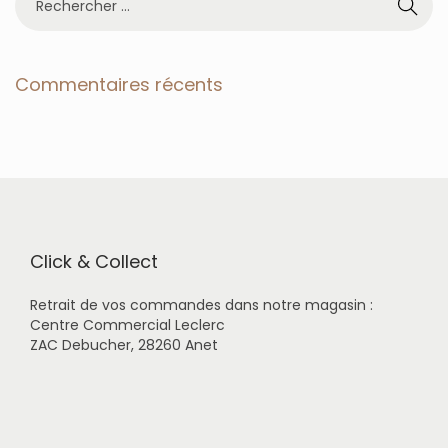
e
c
h
e
Commentaires récents
r
c
h
e
r
p
o
u
r
Click & Collect
:
Retrait de vos commandes dans notre magasin :
Centre Commercial Leclerc
ZAC Debucher, 28260 Anet