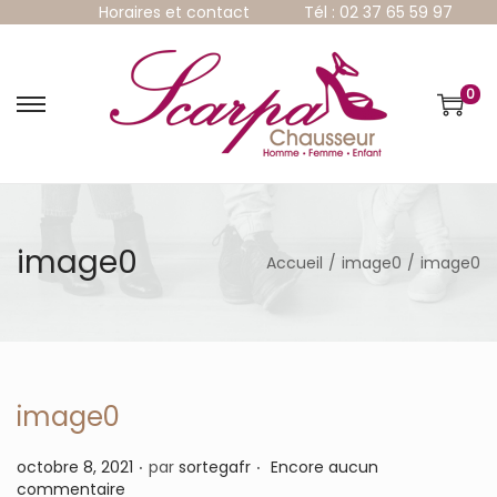
Horaires et contact
Tél : 02 37 65 59 97
0
P
P
a
a
s
s
s
s
e
e
r
r
à
a
image0
Accueil
/
image0
/
image0
l
u
a
c
n
o
a
n
v
t
i
e
g
n
image0
a
u
t
.
.
P
octobre 8, 2021
par
sortegafr
Encore aucun
i
u
commentaire
o