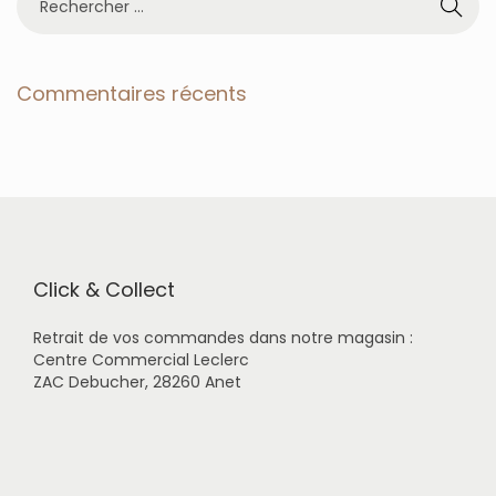
e
c
h
e
Commentaires récents
r
c
h
e
r
p
o
u
r
Click & Collect
:
Retrait de vos commandes dans notre magasin :
Centre Commercial Leclerc
ZAC Debucher, 28260 Anet