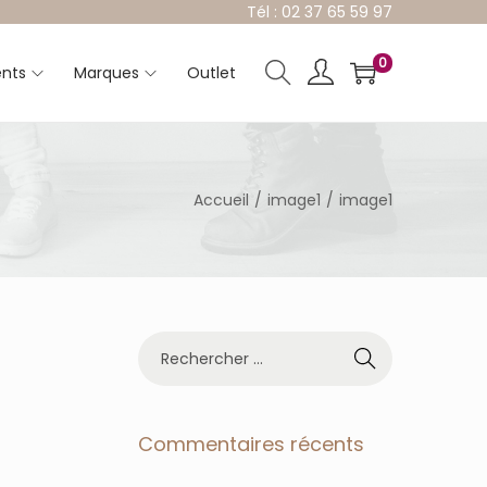
Tél : 02 37 65 59 97
0
nts
Marques
Outlet
Accueil
/
image1
/
image1
R
e
c
h
e
Commentaires récents
r
c