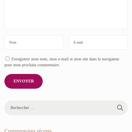
Enregistrer mon nom, mon e-mail et mon site dans le navigateur
pour mon prochain commentaire.
R
e
c
h
e
Commentaires récents