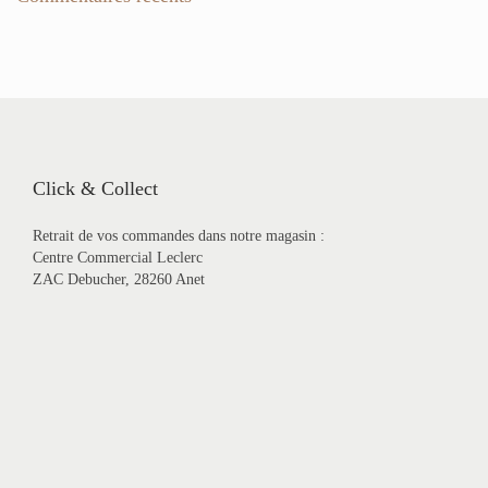
r
c
h
e
r
p
o
u
r
Click & Collect
:
Retrait de vos commandes dans notre magasin :
Centre Commercial Leclerc
ZAC Debucher, 28260 Anet