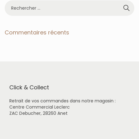
R
e
c
h
e
Commentaires récents
r
c
h
e
r
p
o
u
r
Click & Collect
:
Retrait de vos commandes dans notre magasin :
Centre Commercial Leclerc
ZAC Debucher, 28260 Anet