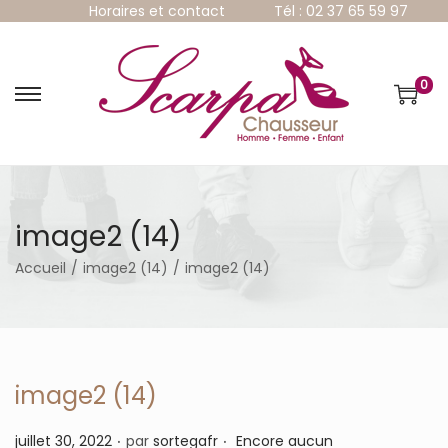
Horaires et contact
Tél : 02 37 65 59 97
0
P
P
a
a
s
s
s
s
e
e
r
r
à
a
image2 (14)
l
u
a
c
Accueil
/
image2 (14)
/
image2 (14)
n
o
a
n
v
t
i
e
g
n
a
u
image2 (14)
t
i
.
.
P
juillet 30, 2022
par
sortegafr
Encore aucun
o