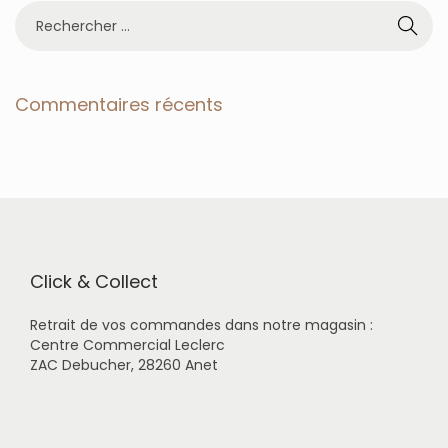
R
e
c
h
e
Commentaires récents
r
c
h
e
r
p
o
u
r
Click & Collect
:
Retrait de vos commandes dans notre magasin :
Centre Commercial Leclerc
ZAC Debucher, 28260 Anet