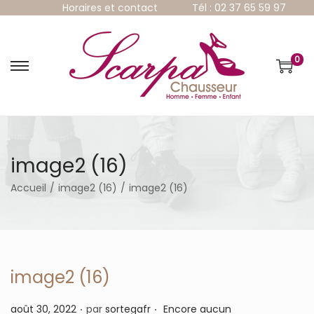
Horaires et contact
Tél : 02 37 65 59 97
0
P
P
a
a
s
s
s
s
e
e
r
r
à
a
image2 (16)
l
u
a
c
Accueil
/
image2 (16)
/
image2 (16)
n
o
a
n
v
t
i
e
g
n
a
u
image2 (16)
t
i
.
.
P
août 30, 2022
par
sortegafr
Encore aucun
o