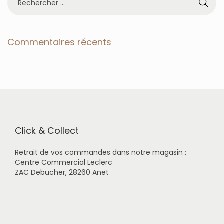
e
c
h
e
Commentaires récents
r
c
h
e
r
p
o
u
r
Click & Collect
:
Retrait de vos commandes dans notre magasin :
Centre Commercial Leclerc
ZAC Debucher, 28260 Anet