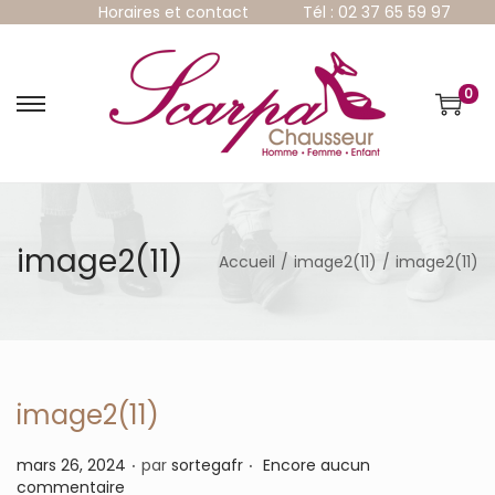
Horaires et contact
Tél : 02 37 65 59 97
0
P
P
a
a
s
s
s
s
e
e
r
r
à
a
image2(11)
Accueil
/
image2(11)
/
image2(11)
l
u
a
c
n
o
a
n
v
t
i
e
g
n
image2(11)
a
u
t
.
.
P
mars 26, 2024
par
sortegafr
Encore aucun
i
u
commentaire
o