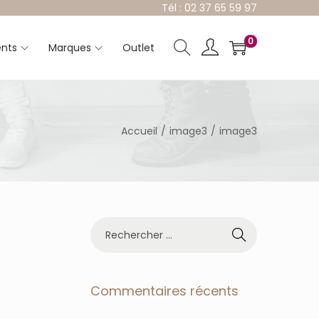
Tél : 02 37 65 59 97
0
nts
Marques
Outlet
Accueil
/
image3
/
image3
R
e
c
h
e
Commentaires récents
r
c