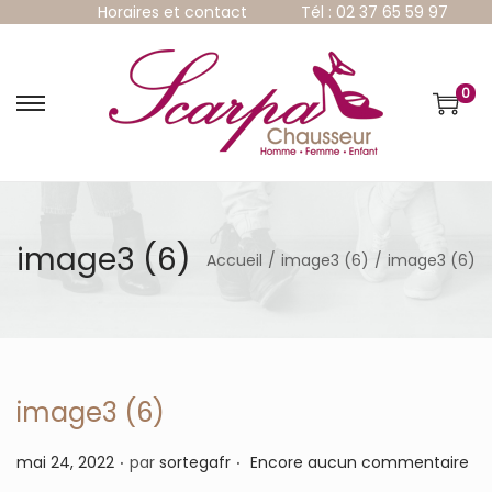
Horaires et contact
Tél : 02 37 65 59 97
0
P
P
a
a
s
s
s
s
e
e
r
r
à
a
image3 (6)
Accueil
/
image3 (6)
/
image3 (6)
l
u
a
c
n
o
a
n
v
t
i
e
g
n
image3 (6)
a
u
t
.
.
P
mai 24, 2022
par
sortegafr
Encore aucun commentaire
i
u
o