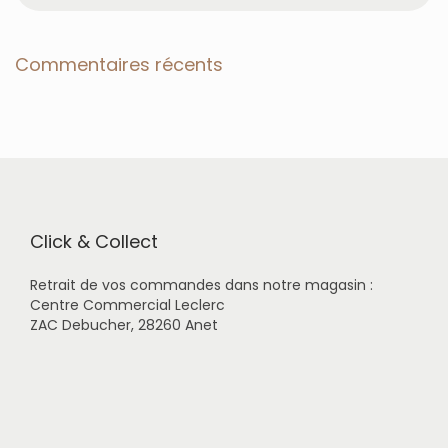
c
h
e
Commentaires récents
r
c
h
e
r
p
o
u
r
Click & Collect
:
Retrait de vos commandes dans notre magasin :
Centre Commercial Leclerc
ZAC Debucher, 28260 Anet