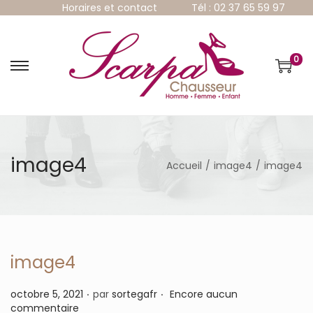
Horaires et contact
Tél : 02 37 65 59 97
0
P
P
a
a
s
s
s
s
e
e
r
r
à
a
image4
Accueil
/
image4
/
image4
l
u
a
c
n
o
a
n
v
t
i
e
g
n
image4
a
u
t
.
.
P
octobre 5, 2021
par
sortegafr
Encore aucun
i
u
commentaire
o