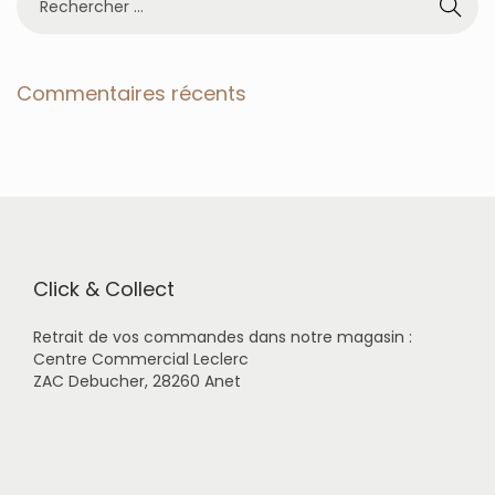
e
c
h
e
Commentaires récents
r
c
h
e
r
p
o
u
r
Click & Collect
:
Retrait de vos commandes dans notre magasin :
Centre Commercial Leclerc
ZAC Debucher, 28260 Anet