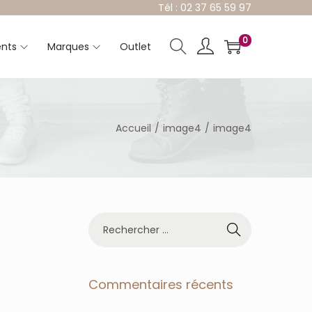
Tél : 02 37 65 59 97
0
nts
Marques
Outlet
Accueil
/
image4
/
image4
R
e
c
h
e
Commentaires récents
r
c