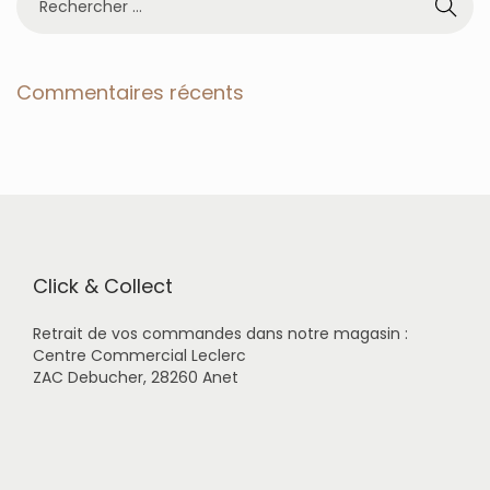
e
c
h
e
Commentaires récents
r
c
h
e
r
p
o
u
r
Click & Collect
:
Retrait de vos commandes dans notre magasin :
Centre Commercial Leclerc
ZAC Debucher, 28260 Anet