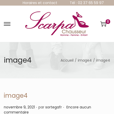
Horaires et contact
Tél : 02 37 65 59 97
0
P
P
a
a
s
s
s
s
e
e
r
r
à
a
image4
Accueil
/
image4
/
image4
l
u
a
c
n
o
a
n
v
t
i
e
g
n
image4
a
u
t
.
.
P
novembre 9, 2021
par
sortegafr
Encore aucun
i
u
commentaire
o