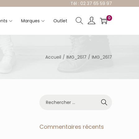
Tél : 02 37 65 59 97
0
nts
Marques
Outlet
Accueil
/
IMG_2617
/
IMG_2617
R
e
c
h
e
Commentaires récents
r
c