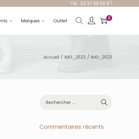
Tél : 02 37 65 59 97
0
nts
Marques
Outlet
Accueil
/
IMG_2623
/
IMG_2623
R
e
c
h
e
Commentaires récents
r
c