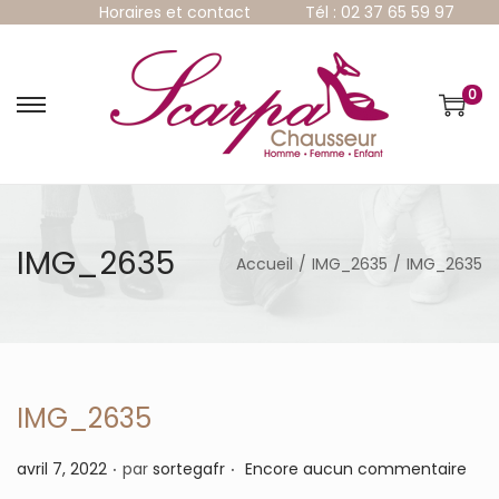
Horaires et contact
Tél : 02 37 65 59 97
0
P
P
a
a
s
s
s
s
e
e
r
r
à
a
IMG_2635
Accueil
/
IMG_2635
/
IMG_2635
l
u
a
c
n
o
a
n
v
t
i
e
g
n
IMG_2635
a
u
t
.
.
P
avril 7, 2022
par
sortegafr
Encore aucun commentaire
i
u
o