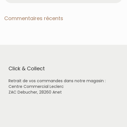
c
h
e
Commentaires récents
r
c
h
e
r
p
o
u
r
Click & Collect
:
Retrait de vos commandes dans notre magasin :
Centre Commercial Leclerc
ZAC Debucher, 28260 Anet