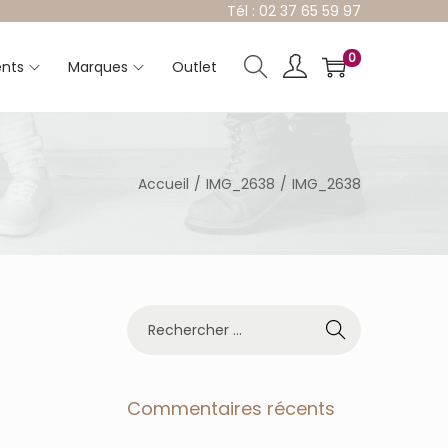
Tél : 02 37 65 59 97
0
nts
Marques
Outlet
Accueil
/
IMG_2638
/
IMG_2638
R
e
c
h
e
Commentaires récents
r
c