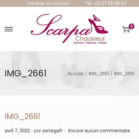
Horaires et contact
Tél : 02 37 65 59 97
0
P
P
a
a
s
s
s
s
e
e
r
r
à
a
IMG_2661
Accueil
/
IMG_2661
/
IMG_2661
l
u
a
c
n
o
a
n
v
t
i
e
g
n
IMG_2661
a
u
t
.
.
P
avril 7, 2022
par
sortegafr
Encore aucun commentaire
i
u
o