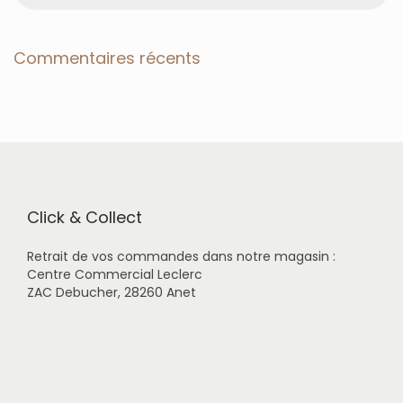
c
h
e
Commentaires récents
r
c
h
e
r
p
o
u
r
Click & Collect
:
Retrait de vos commandes dans notre magasin :
Centre Commercial Leclerc
ZAC Debucher, 28260 Anet